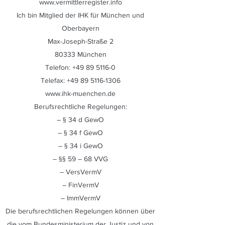
www.vermittlerregister.info
Ich bin Mitglied der IHK für München und
Oberbayern
Max-Joseph-Straße 2
80333 München
Telefon:
+49 89 5116-0
Telefax:
+49 89 5116-1306
www.ihk-muenchen.de
Berufsrechtliche Regelungen:
– § 34 d GewO
– § 34 f GewO
– § 34 i GewO
– §§ 59 – 68 VVG
– VersVermV
– FinVermV
– ImmVermV
Die berufsrechtlichen Regelungen können über
die vom Bundesministerium der Justiz und von